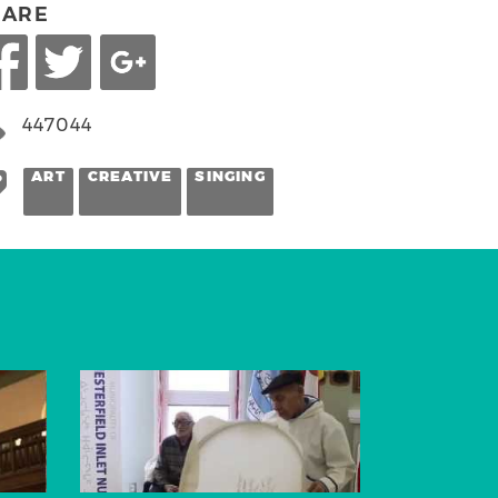
HARE
447044
ART
CREATIVE
SINGING