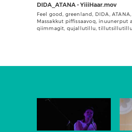
DIDA_ATANA - YiiiHaar.mov
Feel good, greenland, DIDA, ATANA, Qa
Massakkut piffissaavoq, inuunerput a
qiimmagit, qujallutillu, tillutsillut