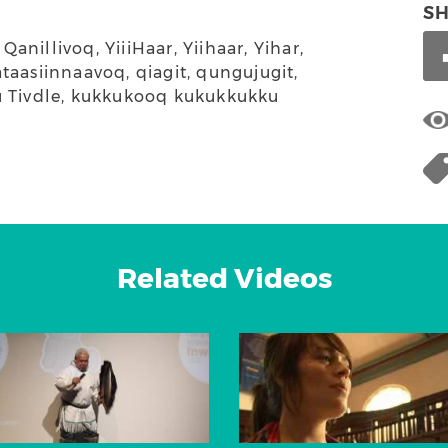
S
nillivoq, YiiiHaar, Yiihaar, Yihar,
taasiinnaavoq, qiagit, qungujugit,
illu Tivdle, kukkukooq kukukkukku
Related Videos